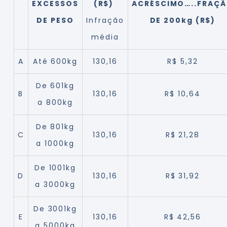
EXCESSOS
(R$)
ACRÉSCIMO…..FRAÇ
DE PESO
Infração
DE 200kg (R$)
média
A
Até 600kg
130,16
R$ 5,32
De 601kg
B
130,16
R$ 10,64
a 800kg
De 801kg
C
130,16
R$ 21,28
a 1000kg
De 1001kg
D
130,16
R$ 31,92
a 3000kg
De 3001kg
E
130,16
R$ 42,56
a 5000kg